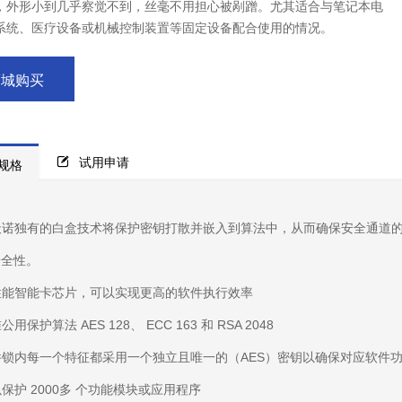
，外形小到几乎察觉不到，丝毫不用担心被剐蹭。尤其适合与笔记本电
系统、医疗设备或机械控制装置等固定设备配合使用的情况。
商城购买
试用申请
规格
天诺独有的白盒技术将保护密钥打散并嵌入到算法中，从而确保安全通道
安全性。
性能智能卡芯片，可以实现更高的软件执行效率
公用保护算法 AES 128、 ECC 163 和 RSA 2048
件锁内每一个特征都采用一个独立且唯一的（AES）密钥以确保对应软件
保护 2000多 个功能模块或应用程序