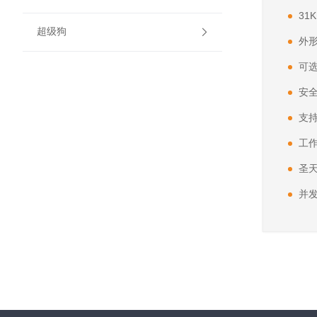
31
超级狗
外形小
可选
安
支持
工作
圣
并发