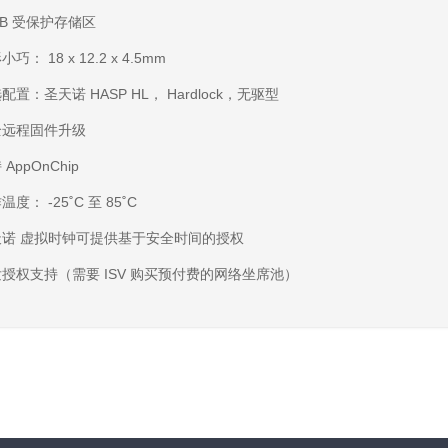
KB 受保护存储区
巧： 18 x 12.2 x 4.5mm
配置：圣天诺 HASP HL， Hardlock，无驱型
全远程固件升级
 AppOnChip
温度： -25˚C 至 85˚C
天诺 虚拟时钟可提供基于安全时间的授权
授权支持（需要 ISV 购买预付费的网络坐席池）