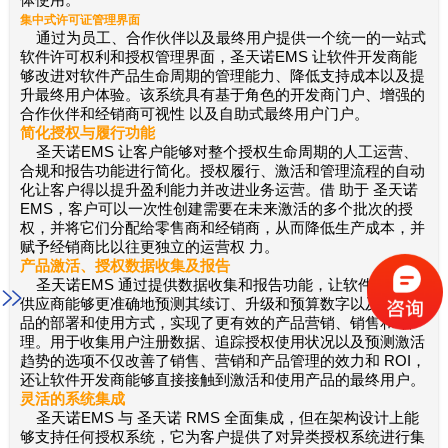
集中式许可证管理界面
通过为员工、合作伙伴以及最终用户提供一个统一的一站式
软件许可权利和授权管理界面，圣天诺EMS 让软件开发商能
够改进对软件产品生命周期的管理能力、降低支持成本以及提
升最终用户体验。该系统具有基于角色的开发商门户、增强的
合作伙伴和经销商可视性 以及自助式最终用户门户。
简化授权与履行功能
圣天诺EMS 让客户能够对整个授权生命周期的人工运营、
合规和报告功能进行简化。授权履行、激活和管理流程的自动
化让客户得以提升盈利能力并改进业务运营。借 助于 圣天诺
EMS，客户可以一次性创建需要在未来激活的多个批次的授
权，并将它们分配给零售商和经销商，从而降低生产成本，并
赋予经销商比以往更独立的运营权 力。
产品激活、授权数据收集及报告
圣天诺EMS 通过提供数据收集和报告功能，让软件开发和
供应商能够更准确地预测其续订、升级和预算数字以及确定产
品的部署和使用方式，实现了更有效的产品营销、销售和 管
理。用于收集用户注册数据、追踪授权使用状况以及预测激活
趋势的选项不仅改善了销售、营销和产品管理的效力和 ROI，
还让软件开发商能够直接接触到激活和使用产品的最终用户。
灵活的系统集成
圣天诺EMS 与 圣天诺 RMS 全面集成，但在架构设计上能
够支持任何授权系统，它为客户提供了对异类授权系统进行集