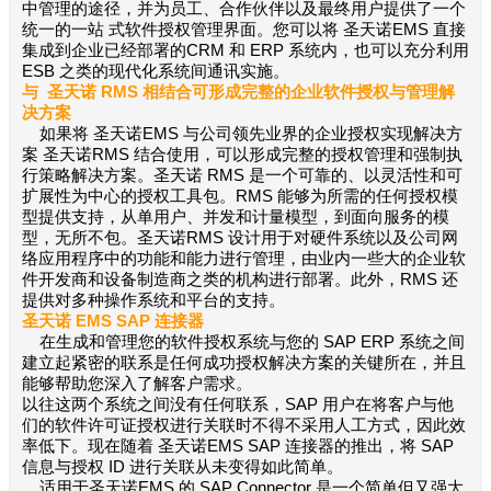
中管理的途径，并为员工、合作伙伴以及最终用户提供了一个
统一的一站 式软件授权管理界面。您可以将 圣天诺EMS 直接
集成到企业已经部署的CRM 和 ERP 系统内，也可以充分利用
ESB 之类的现代化系统间通讯实施。
与 圣天诺 RMS 相结合可形成完整的企业软件授权与管理解
决方案
如果将 圣天诺EMS 与公司领先业界的企业授权实现解决方
案 圣天诺RMS 结合使用，可以形成完整的授权管理和强制执
行策略解决方案。圣天诺 RMS 是一个可靠的、以灵活性和可
扩展性为中心的授权工具包。RMS 能够为所需的任何授权模
型提供支持，从单用户、并发和计量模型，到面向服务的模
型，无所不包。圣天诺RMS 设计用于对硬件系统以及公司网
络应用程序中的功能和能力进行管理，由业内一些大的企业软
件开发商和设备制造商之类的机构进行部署。此外，RMS 还
提供对多种操作系统和平台的支持。
圣天诺 EMS SAP 连接器
在生成和管理您的软件授权系统与您的 SAP ERP 系统之间
建立起紧密的联系是任何成功授权解决方案的关键所在，并且
能够帮助您深入了解客户需求。
以往这两个系统之间没有任何联系，SAP 用户在将客户与他
们的软件许可证授权进行关联时不得不采用人工方式，因此效
率低下。现在随着 圣天诺EMS SAP 连接器的推出，将 SAP
信息与授权 ID 进行关联从未变得如此简单。
适用于圣天诺EMS 的 SAP Connector 是一个简单但又强大