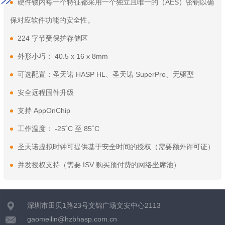
硬件锁内每一个特征都采用一个独立且唯一的（AES）密钥以确
保对应软件功能的安全性。
224 字节受保护存储区
外形小巧： 40.5 x 16 x 8mm
可选配置：圣天诺 HASP HL、圣天诺 SuperPro、无驱型
安全远程固件升级
支持 AppOnChip
工作温度： -25˚C 至 85˚C
圣天诺虚拟时钟可提供基于安全时间的授权（需要额外许可证）
并发授权支持（需要 ISV 购买预付费的网络坐席池）
深圳市田贝1路23号文锦广场文安中心2113
gaomeilin@hzbhasp.com.cn